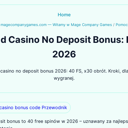
Home
magecompanygames.com — Witamy w Mage Company Games
/
Pomoc
ld Casino No Deposit Bonus:
2026
 casino no deposit bonus 2026: 40 FS, x30 obrót. Kroki, dl
wygranej.
casino bonus code Przewodnik
sit bonus to 40 free spinów w 2026 – uznawany za najleps