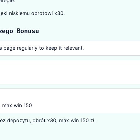
ategie.
ęki niskiemu obrotowi x30.
zego Bonusu
 page regularly to keep it relevant.
, max win 150
 bez depozytu, obrót x30, max win 150 zł.