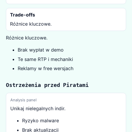
Trade-offs
Różnice kluczowe.
Różnice kluczowe.
Brak wypłat w demo
Te same RTP i mechaniki
Reklamy w free wersjach
Ostrzeżenia przed Piratami
Analysis panel
Unikaj nielegalnych indir.
Ryzyko malware
Brak aktualizacji