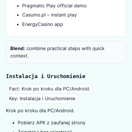
Pragmatic Play official demo
Casumo.pl – instant play
EnergyCasino app
Blend:
combine practical steps with quick
context.
Instalacja i Uruchomienie
Fact: Krok po kroku dla PC/Android.
Key: Instalacja i Uruchomienie
Krok po kroku dla PC/Android.
Pobierz APK z zaufanej strony
Zainstaluj bez rejestracji