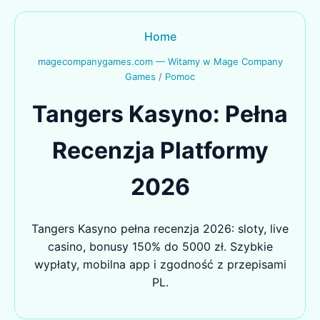
Home
magecompanygames.com — Witamy w Mage Company
Games
/
Pomoc
Tangers Kasyno: Pełna
Recenzja Platformy
2026
Tangers Kasyno pełna recenzja 2026: sloty, live
casino, bonusy 150% do 5000 zł. Szybkie
wypłaty, mobilna app i zgodność z przepisami
PL.