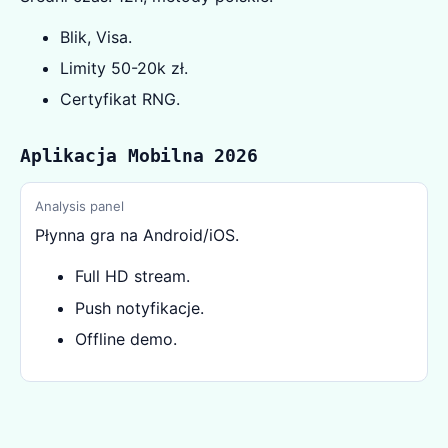
Blik, Visa.
Limity 50-20k zł.
Certyfikat RNG.
Aplikacja Mobilna 2026
Analysis panel
Płynna gra na Android/iOS.
Full HD stream.
Push notyfikacje.
Offline demo.