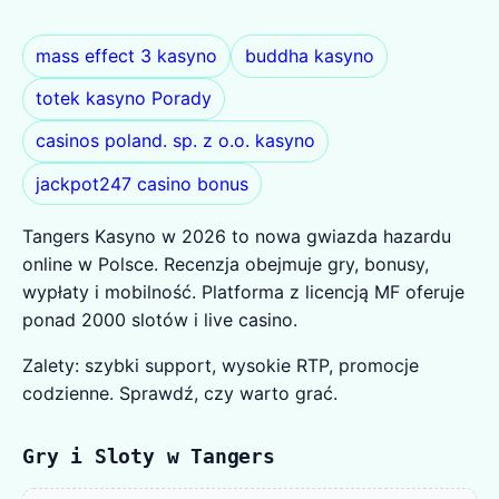
mass effect 3 kasyno
buddha kasyno
totek kasyno Porady
casinos poland. sp. z o.o. kasyno
jackpot247 casino bonus
Tangers Kasyno w 2026 to nowa gwiazda hazardu
online w Polsce. Recenzja obejmuje gry, bonusy,
wypłaty i mobilność. Platforma z licencją MF oferuje
ponad 2000 slotów i live casino.
Zalety: szybki support, wysokie RTP, promocje
codzienne. Sprawdź, czy warto grać.
Gry i Sloty w Tangers