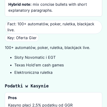
Hybrid note:
mix concise bullets with short
explanatory paragraphs.
Fact: 100+ automatów, poker, ruletka, blackjack
live.
Key: Oferta Gier
100+ automatów, poker, ruletka, blackjack live.
Sloty Novomatic i EGT
Texas Hold'em cash games
Elektroniczna ruletka
Podatki w Kasynie
Pros
Kasyno płaci 2,5% podatku od GGR