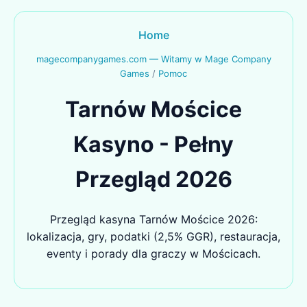
Home
magecompanygames.com — Witamy w Mage Company
Games
/
Pomoc
Tarnów Mościce
Kasyno - Pełny
Przegląd 2026
Przegląd kasyna Tarnów Mościce 2026:
lokalizacja, gry, podatki (2,5% GGR), restauracja,
eventy i porady dla graczy w Mościcach.