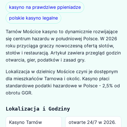
kasyno na prawdziwe ppieniadze
polskie kasyno legalne
Tarnów Mościce kasyno to dynamicznie rozwijające
się centrum hazardu w południowej Polsce. W 2026
roku przyciąga graczy nowoczesną ofertą slotów,
stołów i restauracją. Artykuł zawiera przegląd godzin
otwarcia, gier, podatków i zasad gry.
Lokalizacja w dzielnicy Mościce czyni je dostępnym
dla mieszkańców Tarnowa i okolic. Kasyno płaci
standardowe podatki hazardowe w Polsce - 2,5% od
obrotu GGR.
Lokalizacja i Godziny
Kasyno Tarnów
otwarte 24/7 w 2026.