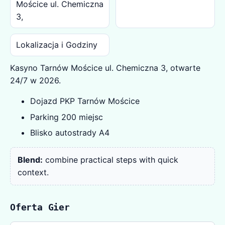
Mościce ul. Chemiczna
3,
Lokalizacja i Godziny
Kasyno Tarnów Mościce ul. Chemiczna 3, otwarte
24/7 w 2026.
Dojazd PKP Tarnów Mościce
Parking 200 miejsc
Blisko autostrady A4
Blend:
combine practical steps with quick
context.
Oferta Gier