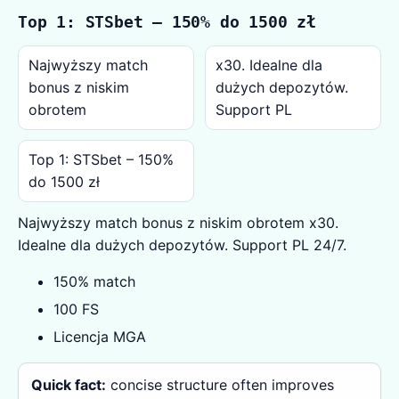
Top 1: STSbet – 150% do 1500 zł
Najwyższy match
x30. Idealne dla
bonus z niskim
dużych depozytów.
obrotem
Support PL
Top 1: STSbet – 150%
do 1500 zł
Najwyższy match bonus z niskim obrotem x30.
Idealne dla dużych depozytów. Support PL 24/7.
150% match
100 FS
Licencja MGA
Quick fact:
concise structure often improves