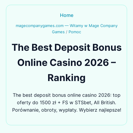
Home
magecompanygames.com — Witamy w Mage Company
Games
/
Pomoc
The Best Deposit Bonus
Online Casino 2026 –
Ranking
The best deposit bonus online casino 2026: top
oferty do 1500 zł + FS w STSbet, All British.
Porównanie, obroty, wypłaty. Wybierz najlepsze!