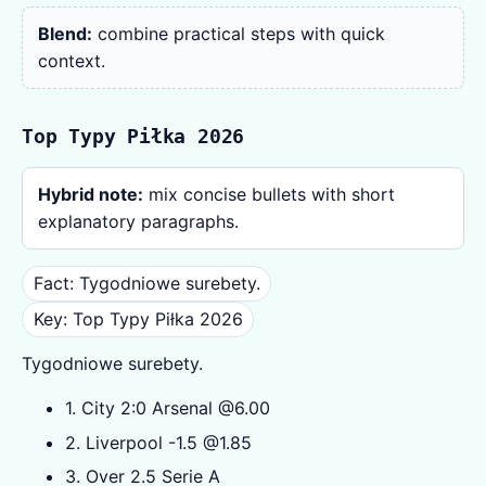
Blend:
combine practical steps with quick
context.
Top Typy Piłka 2026
Hybrid note:
mix concise bullets with short
explanatory paragraphs.
Fact: Tygodniowe surebety.
Key: Top Typy Piłka 2026
Tygodniowe surebety.
1. City 2:0 Arsenal @6.00
2. Liverpool -1.5 @1.85
3. Over 2.5 Serie A