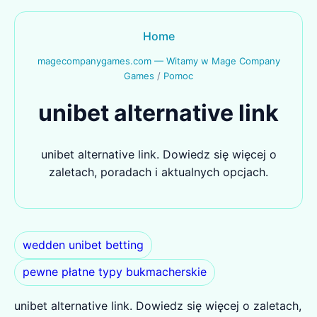
Home
magecompanygames.com — Witamy w Mage Company
Games
/
Pomoc
unibet alternative link
unibet alternative link. Dowiedz się więcej o
zaletach, poradach i aktualnych opcjach.
wedden unibet betting
pewne płatne typy bukmacherskie
unibet alternative link. Dowiedz się więcej o zaletach,