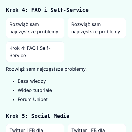
Krok 4: FAQ i Self-Service
Rozwiąż sam
Rozwiąż sam
najczęstsze problemy.
najczęstsze problemy.
Krok 4: FAQ i Self-
Service
Rozwiąż sam najczęstsze problemy.
Baza wiedzy
Wideo tutoriale
Forum Unibet
Krok 5: Social Media
Twitter i FB dla
Twitter i FB dla