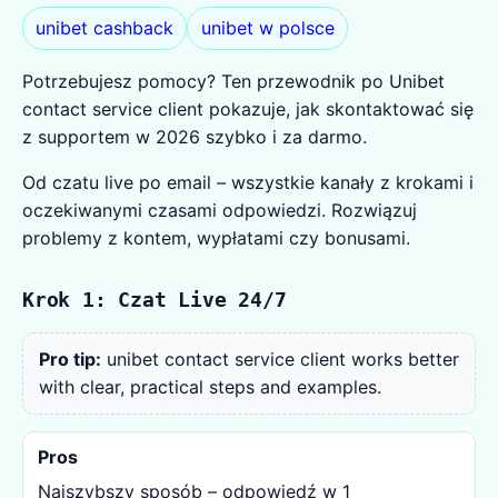
unibet cashback
unibet w polsce
Potrzebujesz pomocy? Ten przewodnik po Unibet
contact service client pokazuje, jak skontaktować się
z supportem w 2026 szybko i za darmo.
Od czatu live po email – wszystkie kanały z krokami i
oczekiwanymi czasami odpowiedzi. Rozwiązuj
problemy z kontem, wypłatami czy bonusami.
Krok 1: Czat Live 24/7
Pro tip:
unibet contact service client works better
with clear, practical steps and examples.
Pros
Najszybszy sposób – odpowiedź w 1