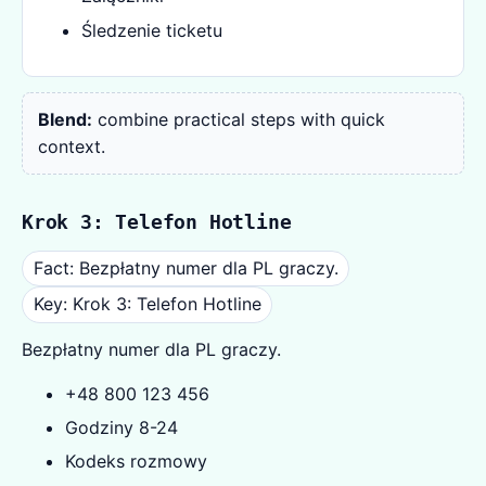
Śledzenie ticketu
Blend:
combine practical steps with quick
context.
Krok 3: Telefon Hotline
Fact: Bezpłatny numer dla PL graczy.
Key: Krok 3: Telefon Hotline
Bezpłatny numer dla PL graczy.
+48 800 123 456
Godziny 8-24
Kodeks rozmowy