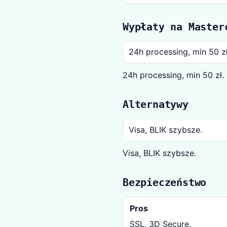
Wypłaty na Master
24h processing, min 50 zł
24h processing, min 50 zł.
Alternatywy
Visa, BLIK szybsze.
Visa, BLIK szybsze.
Bezpieczeństwo
Pros
SSL, 3D Secure.