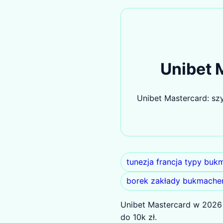
Unibet 
Unibet Mastercard: sz
tunezja francja typy buk
borek zakłady bukmache
Unibet Mastercard w 2026 
do 10k zł.