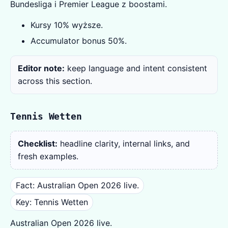
Bundesliga i Premier League z boostami.
Kursy 10% wyższe.
Accumulator bonus 50%.
Editor note:
keep language and intent consistent
across this section.
Tennis Wetten
Checklist:
headline clarity, internal links, and
fresh examples.
Fact: Australian Open 2026 live.
Key: Tennis Wetten
Australian Open 2026 live.