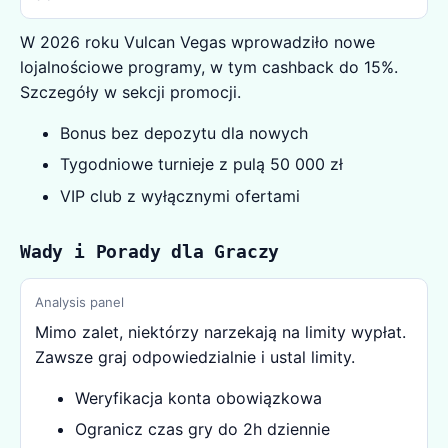
W 2026 roku Vulcan Vegas wprowadziło nowe
lojalnościowe programy, w tym cashback do 15%.
Szczegóły w sekcji promocji.
Bonus bez depozytu dla nowych
Tygodniowe turnieje z pulą 50 000 zł
VIP club z wyłącznymi ofertami
Wady i Porady dla Graczy
Analysis panel
Mimo zalet, niektórzy narzekają na limity wypłat.
Zawsze graj odpowiedzialnie i ustal limity.
Weryfikacja konta obowiązkowa
Ogranicz czas gry do 2h dziennie