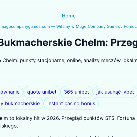
Home
magecompanygames.com — Witamy w Mage Company Games
/
Pomoc
Bukmacherskie Chełm: Prze
Chełm: punkty stacjonarne, online, analizy meczów lokaln
orównanie
quote unibet
365 unibet
jak usunąć lvbet
ady bukmacherskie
instant casino bonus
m to lokalny hit w 2026. Przegląd punktów STS, Fortuna i 
skiego.