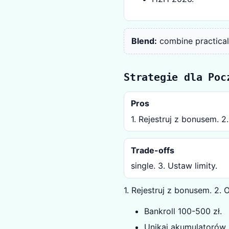
Blend:
combine practical
Strategie dla Poc
Pros
1. Rejestruj z bonusem. 
Trade-offs
single. 3. Ustaw limity.
1. Rejestruj z bonusem. 2. 
Bankroll 100-500 zł.
Unikaj akumulatorów.