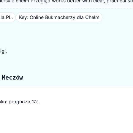
skie chełm Przegląd works better with clear, practical s
la PL.
Key: Online Bukmacherzy dla Chełm
gi.
 Meczów
in: prognoza 1:2.
.