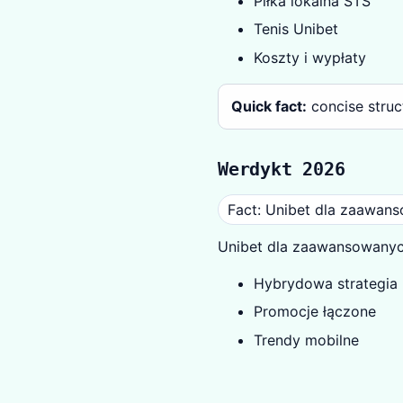
Piłka lokalna STS
Tenis Unibet
Koszty i wypłaty
Quick fact:
concise struc
Werdykt 2026
Fact: Unibet dla zaawan
Unibet dla zaawansowanych
Hybrydowa strategia
Promocje łączone
Trendy mobilne