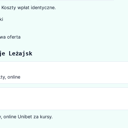
. Koszty wpłat identyczne.
ki
wa oferta
je Leżajsk
y, online
 online Unibet za kursy.