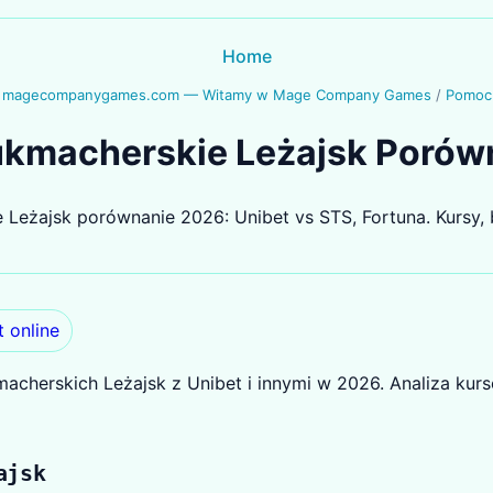
Home
magecompanygames.com — Witamy w Mage Company Games
/
Pomoc
ukmacherskie Leżajsk Porów
Leżajsk porównanie 2026: Unibet vs STS, Fortuna. Kursy,
t online
cherskich Leżajsk z Unibet i innymi w 2026. Analiza kurs
ajsk