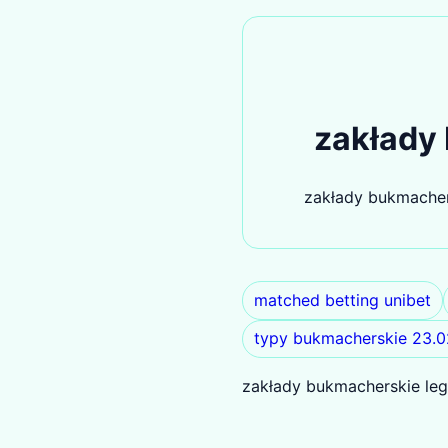
zakłady 
zakłady bukmachers
matched betting unibet
typy bukmacherskie 23.0
zakłady bukmacherskie legi