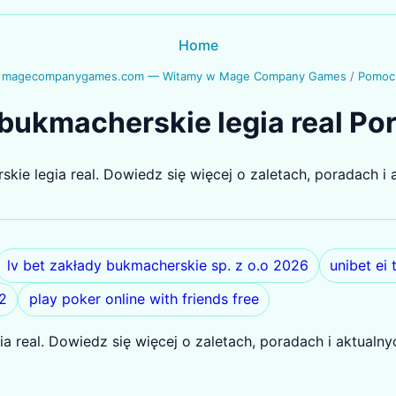
Home
magecompanygames.com — Witamy w Mage Company Games
/
Pomoc
bukmacherskie legia real P
kie legia real. Dowiedz się więcej o zaletach, poradach i 
lv bet zakłady bukmacherskie sp. z o.o 2026
unibet ei 
2
play poker online with friends free
a real. Dowiedz się więcej o zaletach, poradach i aktualny