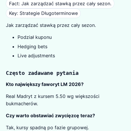
Fact: Jak zarządzać stawką przez cały sezon.
Key: Strategie Długoterminowe
Jak zarządzać stawką przez cały sezon.
Podział kuponu
Hedging bets
Live adjustments
Często zadawane pytania
Kto największy faworyt LM 2026?
Real Madryt z kursem 5.50 wg większości
bukmacherów.
Czy warto obstawiać zwycięzcę teraz?
Tak, kursy spadną po fazie grupowej.