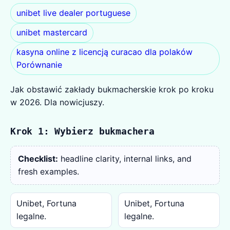
unibet live dealer portuguese
unibet mastercard
kasyna online z licencją curacao dla polaków
Porównanie
Jak obstawić zakłady bukmacherskie krok po kroku
w 2026. Dla nowicjuszy.
Krok 1: Wybierz bukmachera
Checklist:
headline clarity, internal links, and
fresh examples.
Unibet, Fortuna
Unibet, Fortuna
legalne.
legalne.