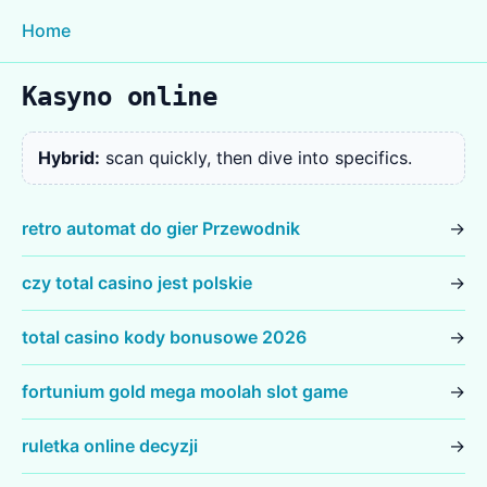
Home
Kasyno online
Hybrid:
scan quickly, then dive into specifics.
retro automat do gier Przewodnik
→
czy total casino jest polskie
→
total casino kody bonusowe 2026
→
fortunium gold mega moolah slot game
→
ruletka online decyzji
→