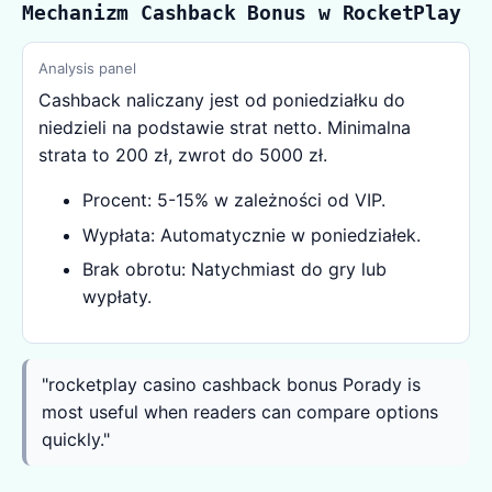
Mechanizm Cashback Bonus w RocketPlay
Analysis panel
Cashback naliczany jest od poniedziałku do
niedzieli na podstawie strat netto. Minimalna
strata to 200 zł, zwrot do 5000 zł.
Procent: 5-15% w zależności od VIP.
Wypłata: Automatycznie w poniedziałek.
Brak obrotu: Natychmiast do gry lub
wypłaty.
"rocketplay casino cashback bonus Porady is
most useful when readers can compare options
quickly."