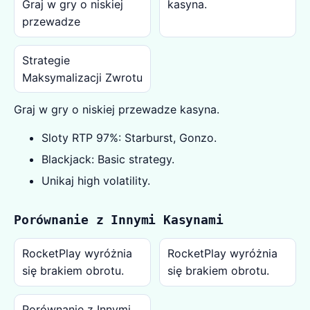
Graj w gry o niskiej
kasyna.
przewadze
Strategie
Maksymalizacji Zwrotu
Graj w gry o niskiej przewadze kasyna.
Sloty RTP 97%: Starburst, Gonzo.
Blackjack: Basic strategy.
Unikaj high volatility.
Porównanie z Innymi Kasynami
RocketPlay wyróżnia
RocketPlay wyróżnia
się brakiem obrotu.
się brakiem obrotu.
Porównanie z Innymi