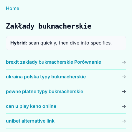
Home
Zakłady bukmacherskie
Hybrid:
scan quickly, then dive into specifics.
brexit zakłady bukmacherskie Porównanie
→
ukraina polska typy bukmacherskie
→
pewne płatne typy bukmacherskie
→
can u play keno online
→
unibet alternative link
→