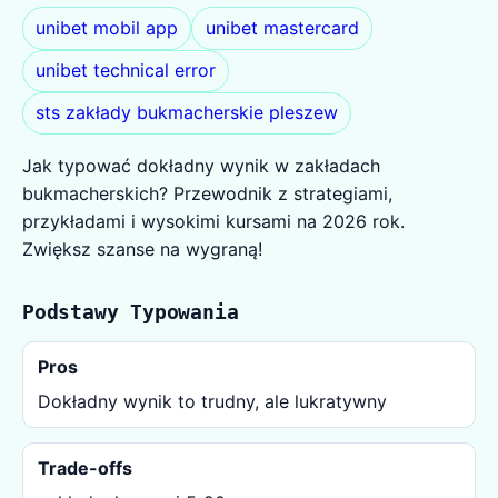
unibet mobil app
unibet mastercard
unibet technical error
sts zakłady bukmacherskie pleszew
Jak typować dokładny wynik w zakładach
bukmacherskich? Przewodnik z strategiami,
przykładami i wysokimi kursami na 2026 rok.
Zwiększ szanse na wygraną!
Podstawy Typowania
Pros
Dokładny wynik to trudny, ale lukratywny
Trade-offs