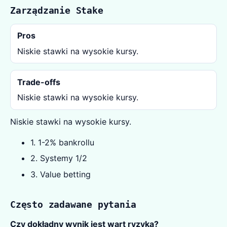
Zarządzanie Stake
Pros
Niskie stawki na wysokie kursy.
Trade-offs
Niskie stawki na wysokie kursy.
Niskie stawki na wysokie kursy.
1. 1-2% bankrollu
2. Systemy 1/2
3. Value betting
Często zadawane pytania
Czy dokładny wynik jest wart ryzyka?