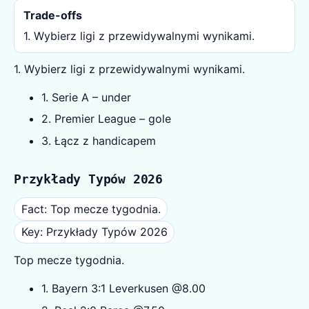
Trade-offs
1. Wybierz ligi z przewidywalnymi wynikami.
1. Wybierz ligi z przewidywalnymi wynikami.
1. Serie A – under
2. Premier League – gole
3. Łącz z handicapem
Przykłady Typów 2026
Fact: Top mecze tygodnia.
Key: Przykłady Typów 2026
Top mecze tygodnia.
1. Bayern 3:1 Leverkusen @8.00