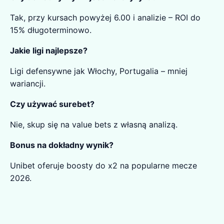
Tak, przy kursach powyżej 6.00 i analizie – ROI do
15% długoterminowo.
Jakie ligi najlepsze?
Ligi defensywne jak Włochy, Portugalia – mniej
wariancji.
Czy używać surebet?
Nie, skup się na value bets z własną analizą.
Bonus na dokładny wynik?
Unibet oferuje boosty do x2 na popularne mecze
2026.