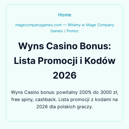
Home
magecompanygames.com — Witamy w Mage Company
Games
/
Pomoc
Wyns Casino Bonus:
Lista Promocji i Kodów
2026
Wyns Casino bonus: powitalny 200% do 3000 zł,
free spiny, cashback. Lista promocji z kodami na
2026 dla polskich graczy.