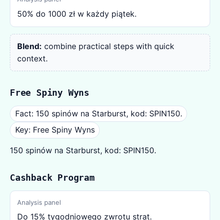
50% do 1000 zł w każdy piątek.
Blend:
combine practical steps with quick
context.
Free Spiny Wyns
Fact: 150 spinów na Starburst, kod: SPIN150.
Key: Free Spiny Wyns
150 spinów na Starburst, kod: SPIN150.
Cashback Program
Analysis panel
Do 15% tygodniowego zwrotu strat.