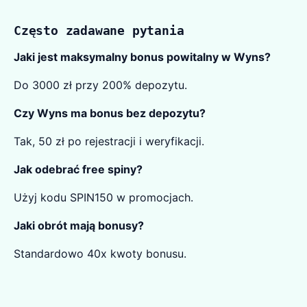
Często zadawane pytania
Jaki jest maksymalny bonus powitalny w Wyns?
Do 3000 zł przy 200% depozytu.
Czy Wyns ma bonus bez depozytu?
Tak, 50 zł po rejestracji i weryfikacji.
Jak odebrać free spiny?
Użyj kodu SPIN150 w promocjach.
Jaki obrót mają bonusy?
Standardowo 40x kwoty bonusu.