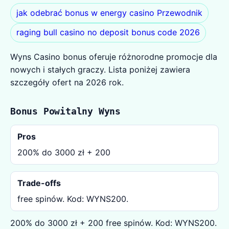
jak odebrać bonus w energy casino Przewodnik
raging bull casino no deposit bonus code 2026
Wyns Casino bonus oferuje różnorodne promocje dla
nowych i stałych graczy. Lista poniżej zawiera
szczegóły ofert na 2026 rok.
Bonus Powitalny Wyns
Pros
200% do 3000 zł + 200
Trade-offs
free spinów. Kod: WYNS200.
200% do 3000 zł + 200 free spinów. Kod: WYNS200.